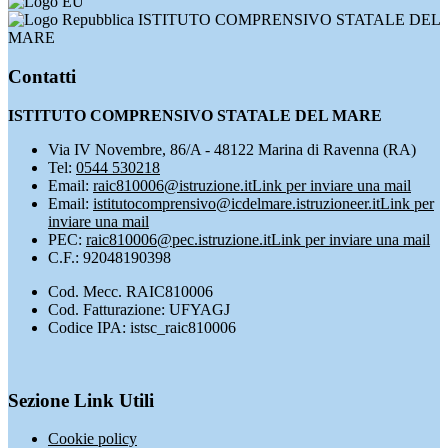
ISTITUTO COMPRENSIVO STATALE DEL
MARE
Contatti
ISTITUTO COMPRENSIVO STATALE DEL MARE
Via IV Novembre, 86/A - 48122 Marina di Ravenna (RA)
Tel:
0544 530218
Email:
raic810006@istruzione.it
Link per inviare una mail
Email:
istitutocomprensivo@icdelmare.istruzioneer.it
Link per
inviare una mail
PEC:
raic810006@pec.istruzione.it
Link per inviare una mail
C.F.: 92048190398
Cod. Mecc. RAIC810006
Cod. Fatturazione: UFYAGJ
Codice IPA: istsc_raic810006
Sezione Link Utili
Cookie policy