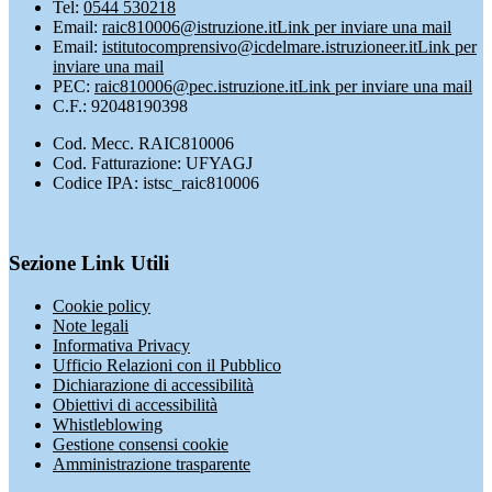
Tel:
0544 530218
Email:
raic810006@istruzione.it
Link per inviare una mail
Email:
istitutocomprensivo@icdelmare.istruzioneer.it
Link per
inviare una mail
PEC:
raic810006@pec.istruzione.it
Link per inviare una mail
C.F.: 92048190398
Cod. Mecc. RAIC810006
Cod. Fatturazione: UFYAGJ
Codice IPA: istsc_raic810006
Sezione Link Utili
Cookie policy
Note legali
Informativa Privacy
Ufficio Relazioni con il Pubblico
Dichiarazione di accessibilità
Obiettivi di accessibilità
Whistleblowing
Gestione consensi cookie
Amministrazione trasparente