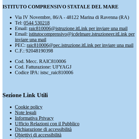
ISTITUTO COMPRENSIVO STATALE DEL MARE
Via IV Novembre, 86/A - 48122 Marina di Ravenna (RA)
Tel:
0544 530218
Email:
raic810006@istruzione.it
Link per inviare una mail
Email:
istitutocomprensivo@icdelmare.istruzioneer.it
Link per
inviare una mail
PEC:
raic810006@pec.istruzione.it
Link per inviare una mail
C.F.: 92048190398
Cod. Mecc. RAIC810006
Cod. Fatturazione: UFYAGJ
Codice IPA: istsc_raic810006
Sezione Link Utili
Cookie policy
Note legali
Informativa Privacy
Ufficio Relazioni con il Pubblico
Dichiarazione di accessibilità
Obiettivi di accessibilità