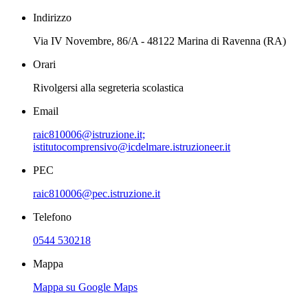
Indirizzo
Via IV Novembre, 86/A - 48122 Marina di Ravenna (RA)
Orari
Rivolgersi alla segreteria scolastica
Email
raic810006@istruzione.it;
istitutocomprensivo@icdelmare.istruzioneer.it
PEC
raic810006@pec.istruzione.it
Telefono
0544 530218
Mappa
Mappa su Google Maps