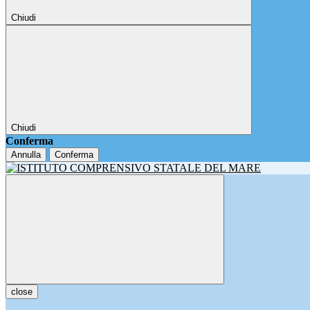
Chiudi
Chiudi
Conferma
Annulla
Conferma
close