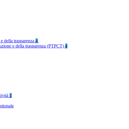
 e della trasparenza
4
rruzione e della trasparenza (PTPCT)
4
tività
1
stionale