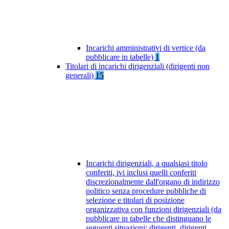
Incarichi amministrativi di vertice (da
pubblicare in tabelle)
1
Titolari di incarichi dirigenziali (dirigenti non
generali)
15
Incarichi dirigenziali, a qualsiasi titolo
conferiti, ivi inclusi quelli conferiti
discrezionalmente dall'organo di indirizzo
politico senza procedure pubbliche di
selezione e titolari di posizione
organizzativa con funzioni dirigenziali (da
pubblicare in tabelle che distinguano le
seguenti situazioni: dirigenti, dirigenti