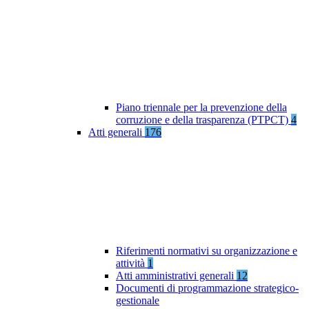
Piano triennale per la prevenzione della
corruzione e della trasparenza (PTPCT)
4
Atti generali
176
Riferimenti normativi su organizzazione e
attività
1
Atti amministrativi generali
12
Documenti di programmazione strategico-
gestionale