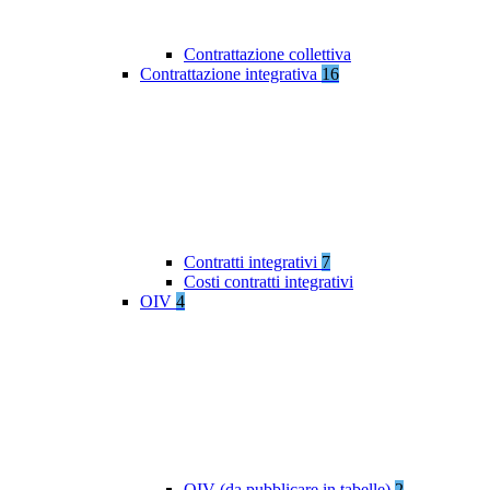
Contrattazione collettiva
Contrattazione integrativa
16
Contratti integrativi
7
Costi contratti integrativi
OIV
4
OIV (da pubblicare in tabelle)
2