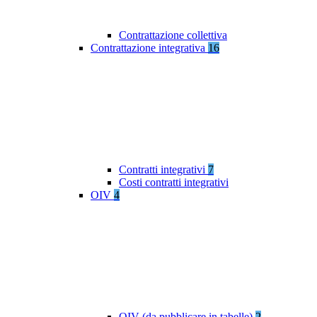
Contrattazione collettiva
Contrattazione integrativa
16
Contratti integrativi
7
Costi contratti integrativi
OIV
4
OIV (da pubblicare in tabelle)
2