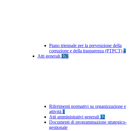
Piano triennale per la prevenzione della
corruzione e della trasparenza (PTPCT)
4
Atti generali
176
Riferimenti normativi su organizzazione e
attività
1
Atti amministrativi generali
12
Documenti di programmazione strategico-
gestionale