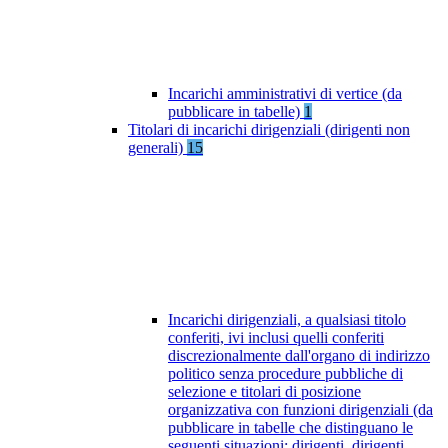
Incarichi amministrativi di vertice (da
pubblicare in tabelle)
1
Titolari di incarichi dirigenziali (dirigenti non
generali)
15
Incarichi dirigenziali, a qualsiasi titolo
conferiti, ivi inclusi quelli conferiti
discrezionalmente dall'organo di indirizzo
politico senza procedure pubbliche di
selezione e titolari di posizione
organizzativa con funzioni dirigenziali (da
pubblicare in tabelle che distinguano le
seguenti situazioni: dirigenti, dirigenti