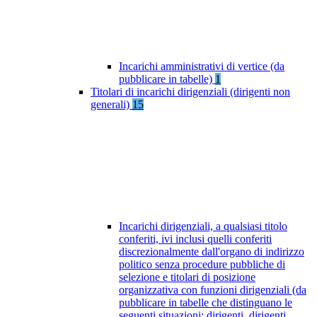
Incarichi amministrativi di vertice (da
pubblicare in tabelle)
1
Titolari di incarichi dirigenziali (dirigenti non
generali)
15
Incarichi dirigenziali, a qualsiasi titolo
conferiti, ivi inclusi quelli conferiti
discrezionalmente dall'organo di indirizzo
politico senza procedure pubbliche di
selezione e titolari di posizione
organizzativa con funzioni dirigenziali (da
pubblicare in tabelle che distinguano le
seguenti situazioni: dirigenti, dirigenti