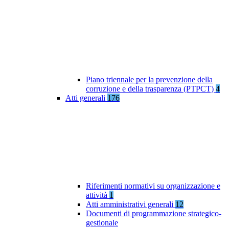
Piano triennale per la prevenzione della
corruzione e della trasparenza (PTPCT)
4
Atti generali
176
Riferimenti normativi su organizzazione e
attività
1
Atti amministrativi generali
12
Documenti di programmazione strategico-
gestionale