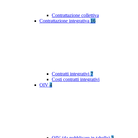
Contrattazione collettiva
Contrattazione integrativa
16
Contratti integrativi
7
Costi contratti integrativi
OIV
4
OIV (da pubblicare in tabelle)
2