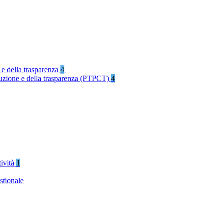
 e della trasparenza
4
rruzione e della trasparenza (PTPCT)
4
tività
1
stionale