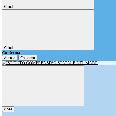
Chiudi
Chiudi
Conferma
Annulla
Conferma
close