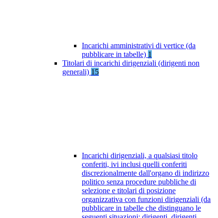
Incarichi amministrativi di vertice (da
pubblicare in tabelle)
1
Titolari di incarichi dirigenziali (dirigenti non
generali)
15
Incarichi dirigenziali, a qualsiasi titolo
conferiti, ivi inclusi quelli conferiti
discrezionalmente dall'organo di indirizzo
politico senza procedure pubbliche di
selezione e titolari di posizione
organizzativa con funzioni dirigenziali (da
pubblicare in tabelle che distinguano le
seguenti situazioni: dirigenti, dirigenti