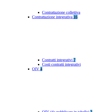
Contrattazione collettiva
Contrattazione integrativa
16
Contratti integrativi
7
Costi contratti integrativi
OIV
4
OIV (da pubblicare in tabelle)
2