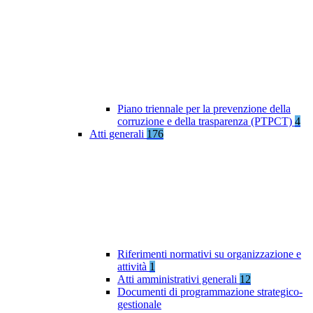
Piano triennale per la prevenzione della
corruzione e della trasparenza (PTPCT)
4
Atti generali
176
Riferimenti normativi su organizzazione e
attività
1
Atti amministrativi generali
12
Documenti di programmazione strategico-
gestionale