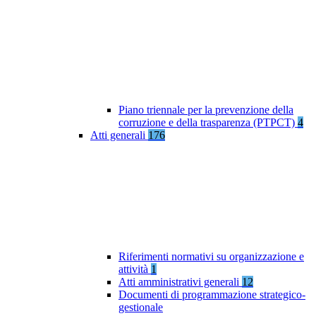
Piano triennale per la prevenzione della
corruzione e della trasparenza (PTPCT)
4
Atti generali
176
Riferimenti normativi su organizzazione e
attività
1
Atti amministrativi generali
12
Documenti di programmazione strategico-
gestionale