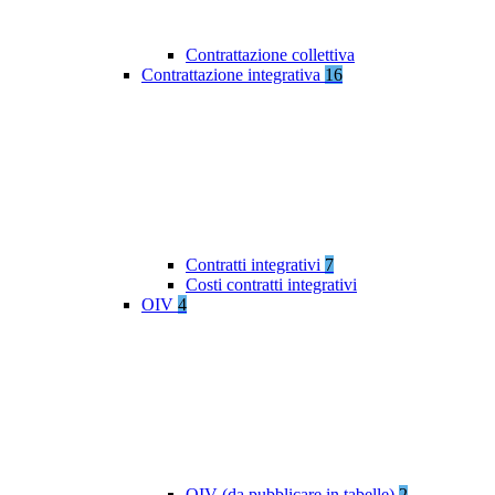
Contrattazione collettiva
Contrattazione integrativa
16
Contratti integrativi
7
Costi contratti integrativi
OIV
4
OIV (da pubblicare in tabelle)
2