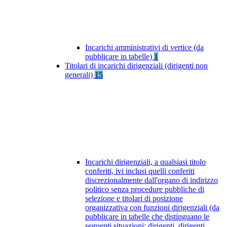
Incarichi amministrativi di vertice (da
pubblicare in tabelle)
1
Titolari di incarichi dirigenziali (dirigenti non
generali)
15
Incarichi dirigenziali, a qualsiasi titolo
conferiti, ivi inclusi quelli conferiti
discrezionalmente dall'organo di indirizzo
politico senza procedure pubbliche di
selezione e titolari di posizione
organizzativa con funzioni dirigenziali (da
pubblicare in tabelle che distinguano le
seguenti situazioni: dirigenti, dirigenti