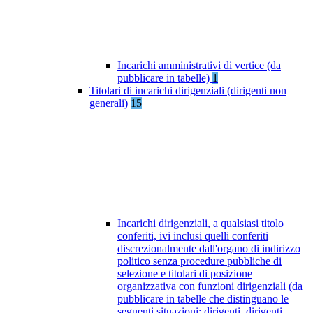
Incarichi amministrativi di vertice (da
pubblicare in tabelle)
1
Titolari di incarichi dirigenziali (dirigenti non
generali)
15
Incarichi dirigenziali, a qualsiasi titolo
conferiti, ivi inclusi quelli conferiti
discrezionalmente dall'organo di indirizzo
politico senza procedure pubbliche di
selezione e titolari di posizione
organizzativa con funzioni dirigenziali (da
pubblicare in tabelle che distinguano le
seguenti situazioni: dirigenti, dirigenti