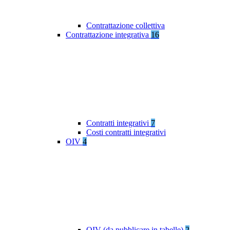
Contrattazione collettiva
Contrattazione integrativa
16
Contratti integrativi
7
Costi contratti integrativi
OIV
4
OIV (da pubblicare in tabelle)
2