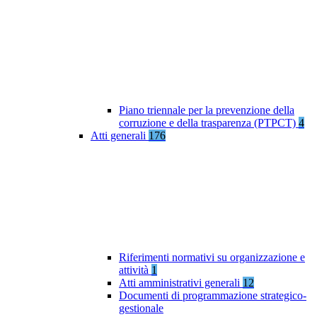
Piano triennale per la prevenzione della
corruzione e della trasparenza (PTPCT)
4
Atti generali
176
Riferimenti normativi su organizzazione e
attività
1
Atti amministrativi generali
12
Documenti di programmazione strategico-
gestionale