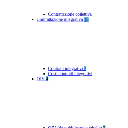
Contrattazione collettiva
Contrattazione integrativa
16
Contratti integrativi
7
Costi contratti integrativi
OIV
4
OIV (da pubblicare in tabelle)
2