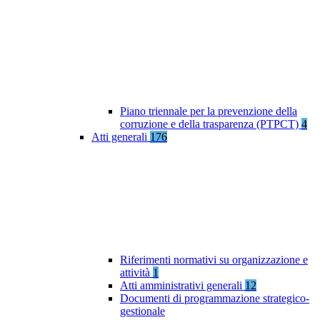
Piano triennale per la prevenzione della
corruzione e della trasparenza (PTPCT)
4
Atti generali
176
Riferimenti normativi su organizzazione e
attività
1
Atti amministrativi generali
12
Documenti di programmazione strategico-
gestionale