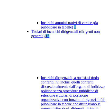
Incarichi amministrativi di vertice (da
pubblicare in tabelle)
1
Titolari di incarichi dirigenziali (dirigenti non
generali)
15
Incarichi dirigenziali, a qualsiasi titolo
conferiti, ivi inclusi quelli conferiti
discrezionalmente dall'organo di indirizzo
politico senza procedure pubbliche di
selezione e titolari di posizione
organizzativa con funzioni dirigenziali (da
pubblicare in tabelle che distinguano le
seguenti situazioni: dirigenti, dirigenti