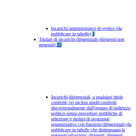
Incarichi amministrativi di vertice (da
pubblicare in tabelle)
1
Titolari di incarichi dirigenziali (dirigenti non
generali)
15
Incarichi dirigenziali, a qualsiasi titolo
conferiti, ivi inclusi quelli conferiti
discrezionalmente dall'organo di indirizzo
politico senza procedure pubbliche di
selezione e titolari di posizione
organizzativa con funzioni dirigenziali (da
pubblicare in tabelle che distinguano le
seguenti situazioni: dirigenti, dirigenti