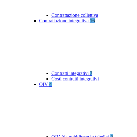
Contrattazione collettiva
Contrattazione integrativa
16
Contratti integrativi
7
Costi contratti integrativi
OIV
4
OIV (da pubblicare in tabelle)
2