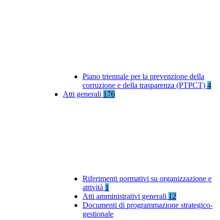
Piano triennale per la prevenzione della
corruzione e della trasparenza (PTPCT)
4
Atti generali
176
Riferimenti normativi su organizzazione e
attività
1
Atti amministrativi generali
12
Documenti di programmazione strategico-
gestionale