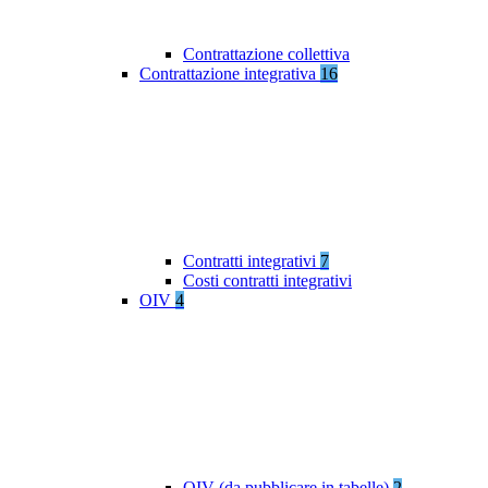
Contrattazione collettiva
Contrattazione integrativa
16
Contratti integrativi
7
Costi contratti integrativi
OIV
4
OIV (da pubblicare in tabelle)
2