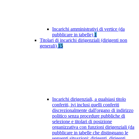
Incarichi amministrativi di vertice (da
pubblicare in tabelle)
1
Titolari di incarichi dirigenziali (dirigenti non
generali)
15
Incarichi dirigenziali, a qualsiasi titolo
conferiti, ivi inclusi quelli conferiti
discrezionalmente dall'organo di indirizzo
politico senza procedure pubbliche di
selezione e titolari di posizione
organizzativa con funzioni dirigenziali (da
pubblicare in tabelle che distinguano le
seguenti situazioni: dirigenti, dirigenti