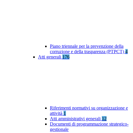
Piano triennale per la prevenzione della
corruzione e della trasparenza (PTPCT)
4
Atti generali
176
Riferimenti normativi su organizzazione e
attività
1
Atti amministrativi generali
12
Documenti di programmazione strategico-
gestionale