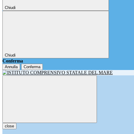
Chiudi
Chiudi
Conferma
Annulla
Conferma
close