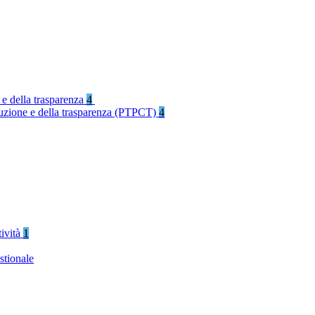
 e della trasparenza
4
rruzione e della trasparenza (PTPCT)
4
tività
1
stionale