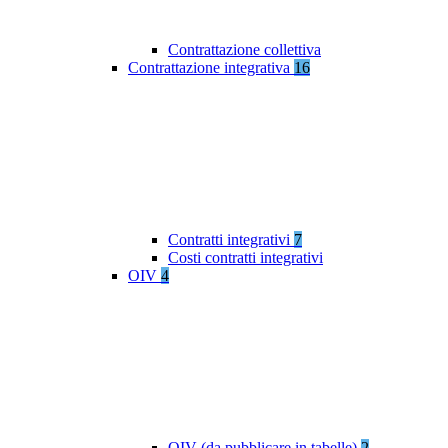
Contrattazione collettiva
Contrattazione integrativa
16
Contratti integrativi
7
Costi contratti integrativi
OIV
4
OIV (da pubblicare in tabelle)
2