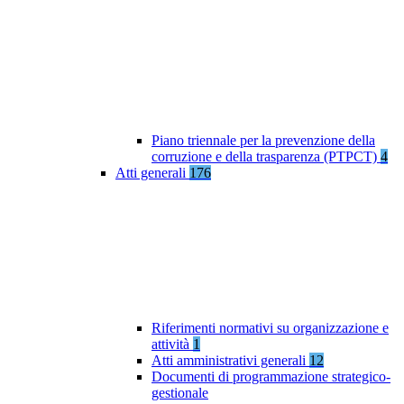
Piano triennale per la prevenzione della
corruzione e della trasparenza (PTPCT)
4
Atti generali
176
Riferimenti normativi su organizzazione e
attività
1
Atti amministrativi generali
12
Documenti di programmazione strategico-
gestionale