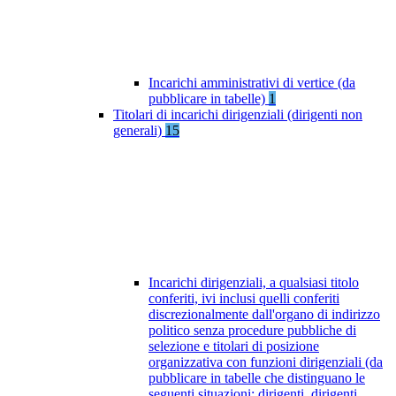
Incarichi amministrativi di vertice (da
pubblicare in tabelle)
1
Titolari di incarichi dirigenziali (dirigenti non
generali)
15
Incarichi dirigenziali, a qualsiasi titolo
conferiti, ivi inclusi quelli conferiti
discrezionalmente dall'organo di indirizzo
politico senza procedure pubbliche di
selezione e titolari di posizione
organizzativa con funzioni dirigenziali (da
pubblicare in tabelle che distinguano le
seguenti situazioni: dirigenti, dirigenti