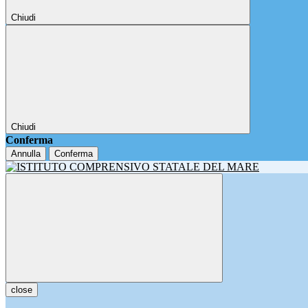
Chiudi
Chiudi
Conferma
Annulla
Conferma
close