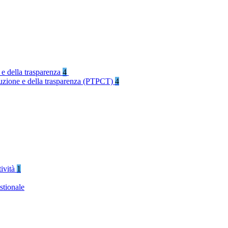
 e della trasparenza
4
rruzione e della trasparenza (PTPCT)
4
tività
1
stionale