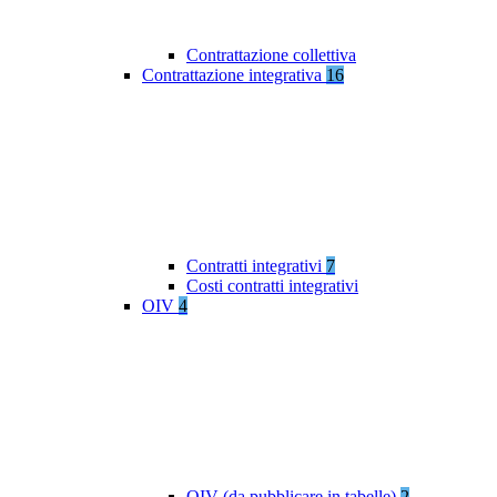
Contrattazione collettiva
Contrattazione integrativa
16
Contratti integrativi
7
Costi contratti integrativi
OIV
4
OIV (da pubblicare in tabelle)
2