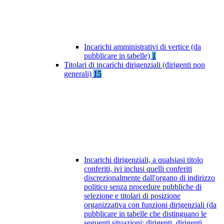
Incarichi amministrativi di vertice (da
pubblicare in tabelle)
1
Titolari di incarichi dirigenziali (dirigenti non
generali)
15
Incarichi dirigenziali, a qualsiasi titolo
conferiti, ivi inclusi quelli conferiti
discrezionalmente dall'organo di indirizzo
politico senza procedure pubbliche di
selezione e titolari di posizione
organizzativa con funzioni dirigenziali (da
pubblicare in tabelle che distinguano le
seguenti situazioni: dirigenti, dirigenti