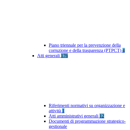
Piano triennale per la prevenzione della
corruzione e della trasparenza (PTPCT)
4
Atti generali
176
Riferimenti normativi su organizzazione e
attività
1
Atti amministrativi generali
12
Documenti di programmazione strategico-
gestionale