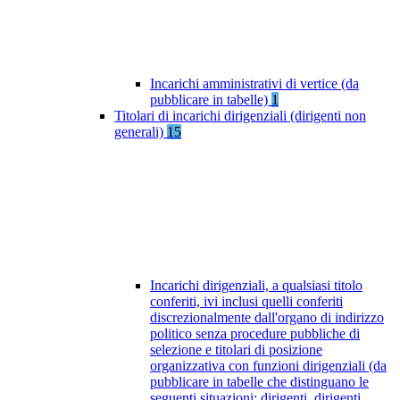
Incarichi amministrativi di vertice (da
pubblicare in tabelle)
1
Titolari di incarichi dirigenziali (dirigenti non
generali)
15
Incarichi dirigenziali, a qualsiasi titolo
conferiti, ivi inclusi quelli conferiti
discrezionalmente dall'organo di indirizzo
politico senza procedure pubbliche di
selezione e titolari di posizione
organizzativa con funzioni dirigenziali (da
pubblicare in tabelle che distinguano le
seguenti situazioni: dirigenti, dirigenti