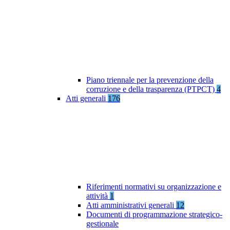
Piano triennale per la prevenzione della
corruzione e della trasparenza (PTPCT)
4
Atti generali
176
Riferimenti normativi su organizzazione e
attività
1
Atti amministrativi generali
12
Documenti di programmazione strategico-
gestionale