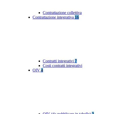
Contrattazione collettiva
Contrattazione integrativa
16
Contratti integrativi
7
Costi contratti integrativi
OIV
4
OIV (da pubblicare in tabelle)
2