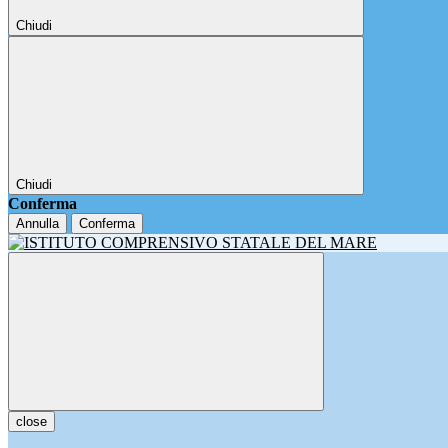
Chiudi
Chiudi
Conferma
Annulla
Conferma
close