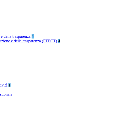
 e della trasparenza
4
rruzione e della trasparenza (PTPCT)
4
tività
1
stionale