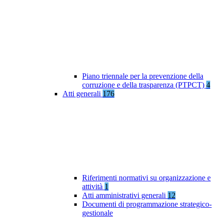
Piano triennale per la prevenzione della
corruzione e della trasparenza (PTPCT)
4
Atti generali
176
Riferimenti normativi su organizzazione e
attività
1
Atti amministrativi generali
12
Documenti di programmazione strategico-
gestionale