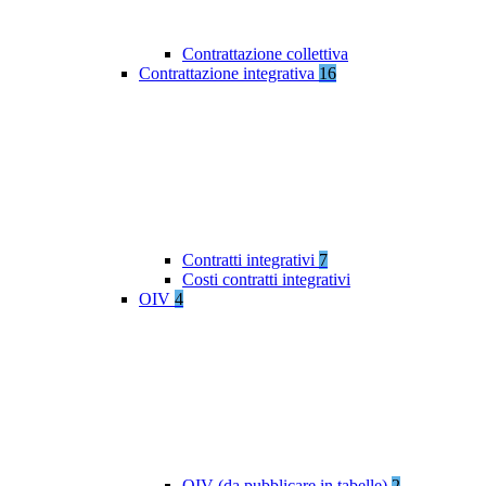
Contrattazione collettiva
Contrattazione integrativa
16
Contratti integrativi
7
Costi contratti integrativi
OIV
4
OIV (da pubblicare in tabelle)
2