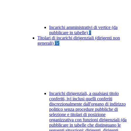
Incarichi amministrativi di vertice (da
pubblicare in tabelle)
1
Titolari di incarichi dirigenziali (dirigenti non
generali)
15
Incarichi dirigenziali, a qualsiasi titolo
conferiti, ivi inclusi quelli conferiti
discrezionalmente dall'organo di indirizzo
politico senza procedure pubbliche di
selezione e titolari di posizione
organizzativa con funzioni dirigenziali (da
pubblicare in tabelle che distinguano le
seguenti situazioni: dirigenti, dirigenti