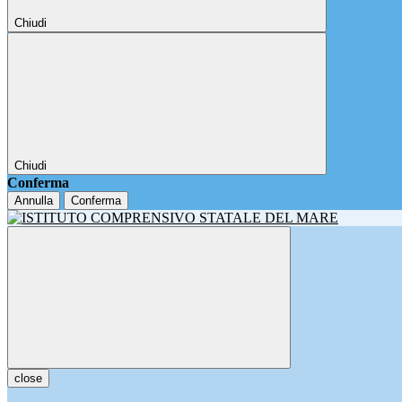
Chiudi
Chiudi
Conferma
Annulla
Conferma
close