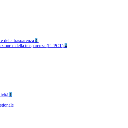
 e della trasparenza
4
rruzione e della trasparenza (PTPCT)
4
tività
1
stionale