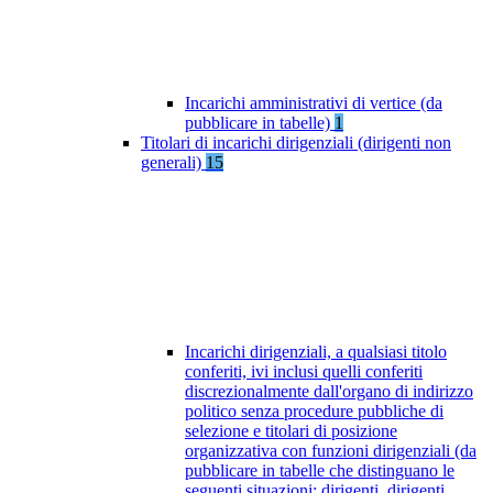
Incarichi amministrativi di vertice (da
pubblicare in tabelle)
1
Titolari di incarichi dirigenziali (dirigenti non
generali)
15
Incarichi dirigenziali, a qualsiasi titolo
conferiti, ivi inclusi quelli conferiti
discrezionalmente dall'organo di indirizzo
politico senza procedure pubbliche di
selezione e titolari di posizione
organizzativa con funzioni dirigenziali (da
pubblicare in tabelle che distinguano le
seguenti situazioni: dirigenti, dirigenti