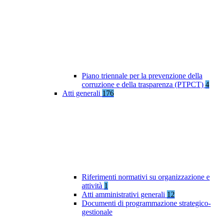
Piano triennale per la prevenzione della
corruzione e della trasparenza (PTPCT)
4
Atti generali
176
Riferimenti normativi su organizzazione e
attività
1
Atti amministrativi generali
12
Documenti di programmazione strategico-
gestionale