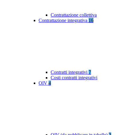
Contrattazione collettiva
Contrattazione integrativa
16
Contratti integrativi
7
Costi contratti integrativi
OIV
4
OIV (da pubblicare in tabelle)
2