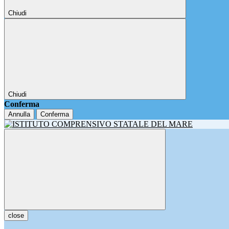
Chiudi
Chiudi
Conferma
Annulla
Conferma
close