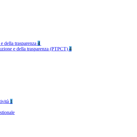
 e della trasparenza
4
rruzione e della trasparenza (PTPCT)
4
tività
1
stionale