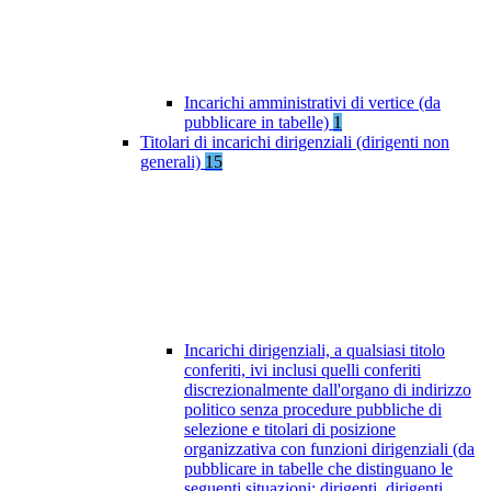
Incarichi amministrativi di vertice (da
pubblicare in tabelle)
1
Titolari di incarichi dirigenziali (dirigenti non
generali)
15
Incarichi dirigenziali, a qualsiasi titolo
conferiti, ivi inclusi quelli conferiti
discrezionalmente dall'organo di indirizzo
politico senza procedure pubbliche di
selezione e titolari di posizione
organizzativa con funzioni dirigenziali (da
pubblicare in tabelle che distinguano le
seguenti situazioni: dirigenti, dirigenti