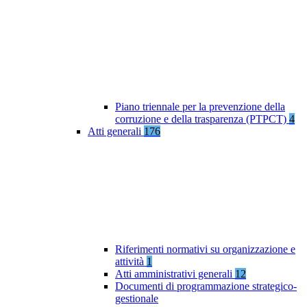
Piano triennale per la prevenzione della
corruzione e della trasparenza (PTPCT)
4
Atti generali
176
Riferimenti normativi su organizzazione e
attività
1
Atti amministrativi generali
12
Documenti di programmazione strategico-
gestionale