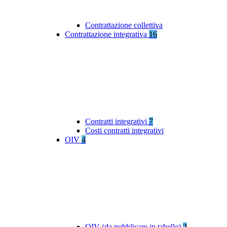
Contrattazione collettiva
Contrattazione integrativa
16
Contratti integrativi
7
Costi contratti integrativi
OIV
4
OIV (da pubblicare in tabelle)
2