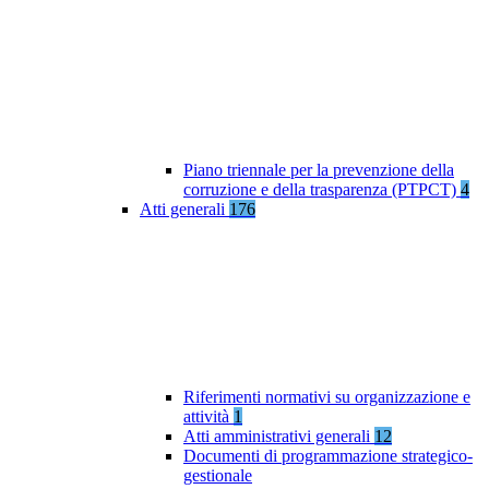
Piano triennale per la prevenzione della
corruzione e della trasparenza (PTPCT)
4
Atti generali
176
Riferimenti normativi su organizzazione e
attività
1
Atti amministrativi generali
12
Documenti di programmazione strategico-
gestionale