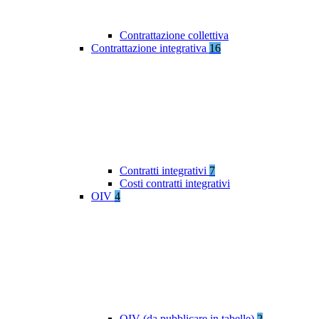
Contrattazione collettiva
Contrattazione integrativa
16
Contratti integrativi
7
Costi contratti integrativi
OIV
4
OIV (da pubblicare in tabelle)
2