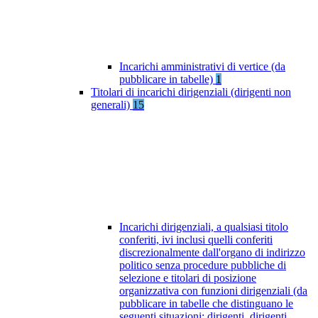
Incarichi amministrativi di vertice (da
pubblicare in tabelle)
1
Titolari di incarichi dirigenziali (dirigenti non
generali)
15
Incarichi dirigenziali, a qualsiasi titolo
conferiti, ivi inclusi quelli conferiti
discrezionalmente dall'organo di indirizzo
politico senza procedure pubbliche di
selezione e titolari di posizione
organizzativa con funzioni dirigenziali (da
pubblicare in tabelle che distinguano le
seguenti situazioni: dirigenti, dirigenti