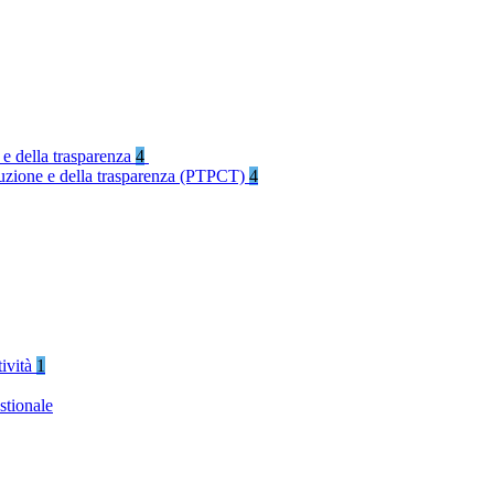
 e della trasparenza
4
rruzione e della trasparenza (PTPCT)
4
tività
1
stionale