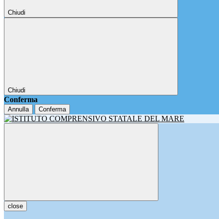
Chiudi
Chiudi
Conferma
Annulla
Conferma
close