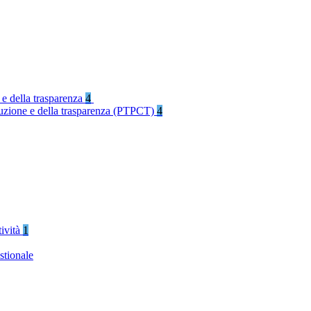
 e della trasparenza
4
rruzione e della trasparenza (PTPCT)
4
tività
1
stionale