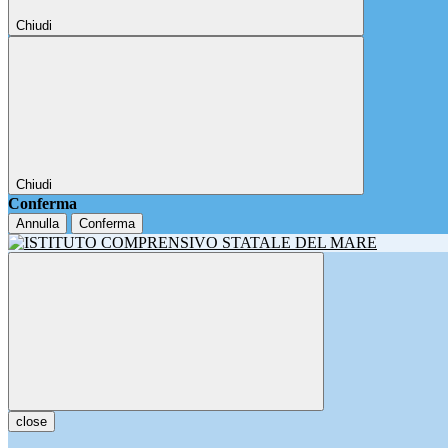
Chiudi
Chiudi
Conferma
Annulla
Conferma
close