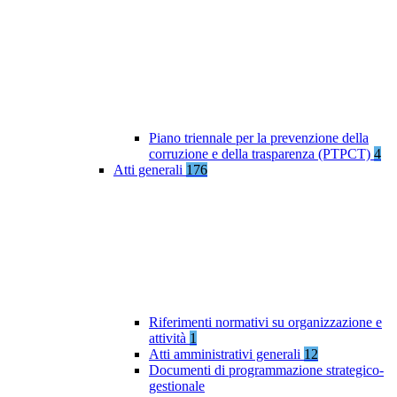
Piano triennale per la prevenzione della
corruzione e della trasparenza (PTPCT)
4
Atti generali
176
Riferimenti normativi su organizzazione e
attività
1
Atti amministrativi generali
12
Documenti di programmazione strategico-
gestionale