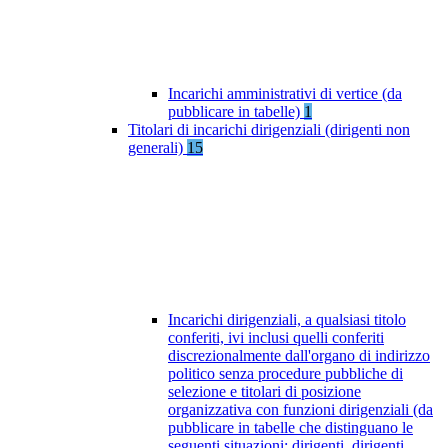
Incarichi amministrativi di vertice (da
pubblicare in tabelle)
1
Titolari di incarichi dirigenziali (dirigenti non
generali)
15
Incarichi dirigenziali, a qualsiasi titolo
conferiti, ivi inclusi quelli conferiti
discrezionalmente dall'organo di indirizzo
politico senza procedure pubbliche di
selezione e titolari di posizione
organizzativa con funzioni dirigenziali (da
pubblicare in tabelle che distinguano le
seguenti situazioni: dirigenti, dirigenti