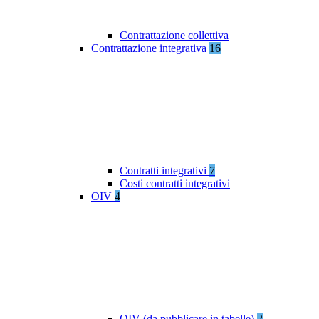
Contrattazione collettiva
Contrattazione integrativa
16
Contratti integrativi
7
Costi contratti integrativi
OIV
4
OIV (da pubblicare in tabelle)
2