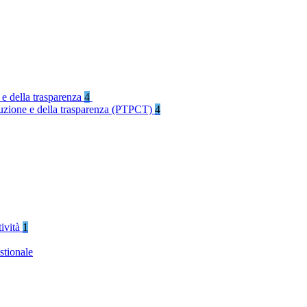
 e della trasparenza
4
rruzione e della trasparenza (PTPCT)
4
tività
1
stionale