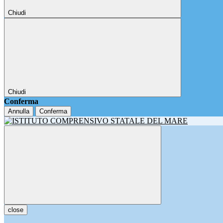
Chiudi
Chiudi
Conferma
Annulla
Conferma
close