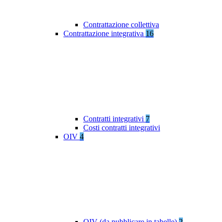
Contrattazione collettiva
Contrattazione integrativa
16
Contratti integrativi
7
Costi contratti integrativi
OIV
4
OIV (da pubblicare in tabelle)
2