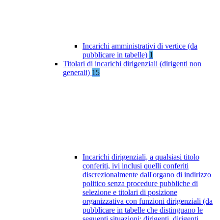
Incarichi amministrativi di vertice (da
pubblicare in tabelle)
1
Titolari di incarichi dirigenziali (dirigenti non
generali)
15
Incarichi dirigenziali, a qualsiasi titolo
conferiti, ivi inclusi quelli conferiti
discrezionalmente dall'organo di indirizzo
politico senza procedure pubbliche di
selezione e titolari di posizione
organizzativa con funzioni dirigenziali (da
pubblicare in tabelle che distinguano le
seguenti situazioni: dirigenti, dirigenti