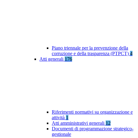
Piano triennale per la prevenzione della
corruzione e della trasparenza (PTPCT)
4
Atti generali
176
Riferimenti normativi su organizzazione e
attività
1
Atti amministrativi generali
12
Documenti di programmazione strategico-
gestionale